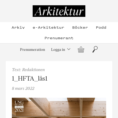
Hoppa
till
Arkitektur
innehållet
Arkiv
e-Arkitektur
Böcker
Podd
Prenumerant
Varukorg
Sök
Prenumeration
Logga in
Text: Redaktionen
1_HFTA_lås1
8 mars 2022