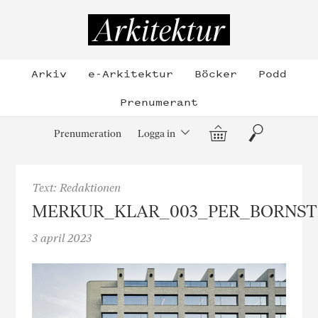
Hoppa
till
Arkitektur
innehållet
Arkiv
e-Arkitektur
Böcker
Podd
Prenumerant
Varukorg
Sök
Prenumeration
Logga in
Text: Redaktionen
MERKUR_KLAR_003_PER_BORNST
3 april 2023