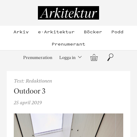
Hoppa
till
Arkitektur
innehållet
Arkiv
e-Arkitektur
Böcker
Podd
Prenumerant
Varukorg
Sök
Prenumeration
Logga in
Text: Redaktionen
Outdoor 3
25 april 2019