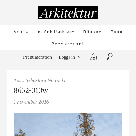
Hoppa
till
Arkitektur
innehållet
Arkiv
e-Arkitektur
Böcker
Podd
Prenumerant
Varukorg
Sök
Prenumeration
Logga in
Text: Sebastian Nowacki
8652-010w
1 november 2016