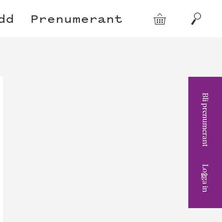
dd
Prenumerant
Varukorg
Sök
Bli prenumerant
Logga in