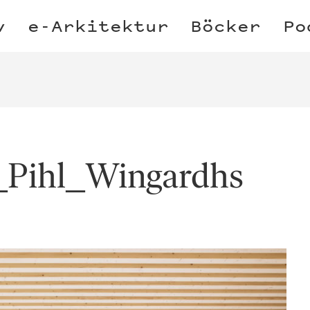
v
e-Arkitektur
Böcker
Po
Pihl_Wingardhs