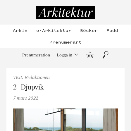
Hoppa
till
Arkitektur
innehållet
Arkiv
e-Arkitektur
Böcker
Podd
Prenumerant
Varukorg
Sök
Prenumeration
Logga in
Text: Redaktionen
2_Djupvik
7 mars 2022