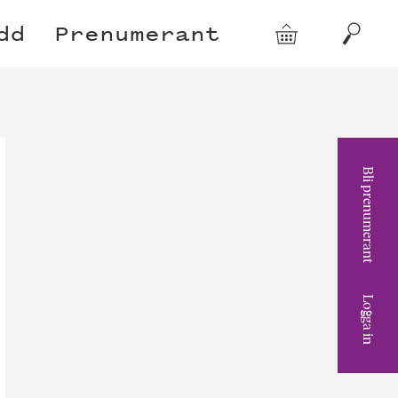
dd
Prenumerant
Varukorg
Sök
Bli prenumerant
Logga in