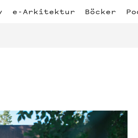
v
e-Arkitektur
Böcker
Po