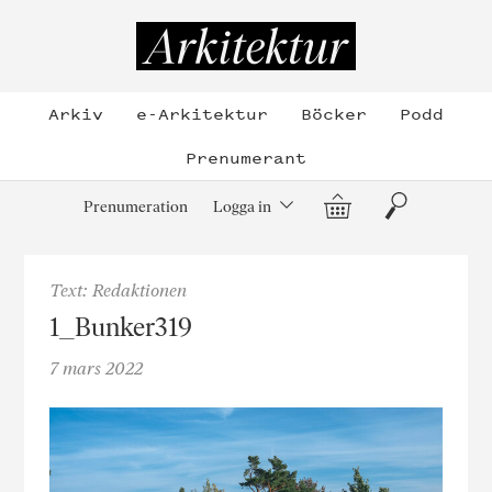
Hoppa
till
Arkitektur
innehållet
Arkiv
e-Arkitektur
Böcker
Podd
Prenumerant
Varukorg
Sök
Prenumeration
Logga in
Text: Redaktionen
1_Bunker319
7 mars 2022