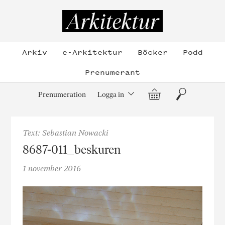
Hoppa
till
Arkitektur
innehållet
Arkiv
e-Arkitektur
Böcker
Podd
Prenumerant
Varukorg
Sök
Prenumeration
Logga in
Text: Sebastian Nowacki
8687-011_beskuren
1 november 2016