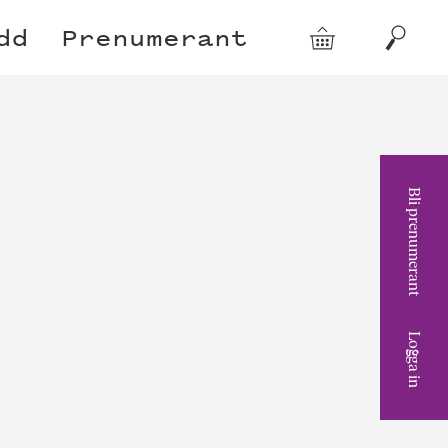
dd
Prenumerant
Varukorg
Sök
Bli prenumerant
Logga in