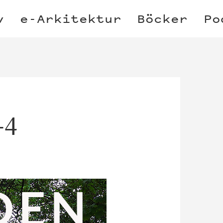
v
e-Arkitektur
Böcker
Po
-4