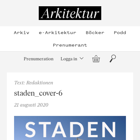
Hoppa
till
Arkitektur
innehållet
Arkiv
e-Arkitektur
Böcker
Podd
Prenumerant
Varukorg
Sök
Prenumeration
Logga in
Text: Redaktionen
staden_cover-6
21 augusti 2020