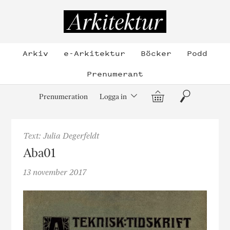
Hoppa
till
Arkitektur
innehållet
Arkiv
e-Arkitektur
Böcker
Podd
Prenumerant
Varukorg
Sök
Prenumeration
Logga in
Text: Julia Degerfeldt
Aba01
13 november 2017