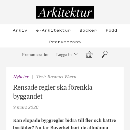
Hoppa
till
Arkitektur
innehållet
Arkiv
e-Arkitektur
Böcker
Podd
Prenumerant
Varukorg
Sök
Prenumeration
Logga in
Nyheter
Text: Rasmus Wærn
Rensade regler ska förenkla
byggandet
9 mars 2020
Kan slopade byggregler bidra till fler och bättre
bostäder? Nu tar Boverket bort de allmänna