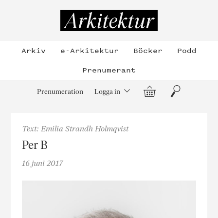
Hoppa
till
Arkitektur
innehållet
Arkiv
e-Arkitektur
Böcker
Podd
Prenumerant
Varukorg
Sök
Prenumeration
Logga in
Text: Emilia Strandh Holmqvist
Per B
16 juni 2017