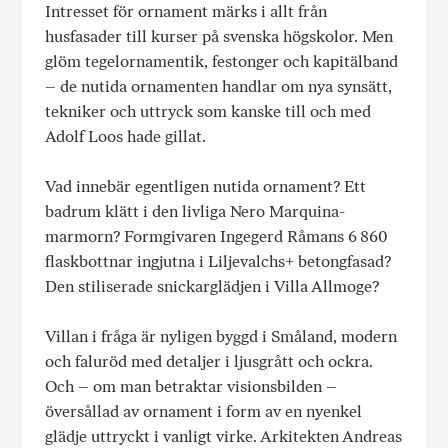
Intresset för ornament märks i allt från
husfasader till kurser på svenska högskolor. Men
glöm tegelornamentik, festonger och kapitälband
– de nutida ornamenten handlar om nya synsätt,
tekniker och uttryck som kanske till och med
Adolf Loos hade gillat.
Vad innebär egentligen nutida ornament? Ett
badrum klätt i den livliga Nero Marquina-
marmorn? Formgivaren Ingegerd Råmans 6 860
flaskbottnar ingjutna i Liljevalchs+ betongfasad?
Den stiliserade snickarglädjen i Villa Allmoge?
Villan i fråga är nyligen byggd i Småland, modern
och faluröd med detaljer i ljusgrått och ockra.
Och – om man betraktar visionsbilden –
översållad av ornament i form av en nyenkel
glädje uttryckt i vanligt virke. Arkitekten Andreas