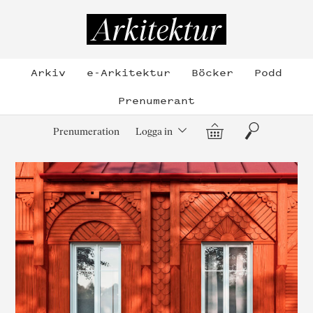
Hoppa
till
Arkitektur
innehållet
Arkiv
e-Arkitektur
Böcker
Podd
Prenumerant
Varukorg
Sök
Prenumeration
Logga in