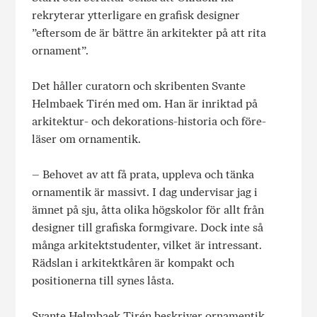
rekryterar ytterligare en grafisk designer
”eftersom de är bättre än arkitekter på att rita
ornament”.
Det håller curatorn och skribenten Svante
Helmbaek Tirén med om. Han är inriktad på
arkitektur- och dekorations-historia och före-
läser om ornamentik.
– Behovet av att få prata, uppleva och tänka
ornamentik är massivt. I dag undervisar jag i
ämnet på sju, åtta olika högskolor för allt från
designer till grafiska formgivare. Dock inte så
många arkitektstudenter, vilket är intressant.
Rädslan i arkitektkåren är kompakt och
positionerna till synes låsta.
Svante Helmbaek Tirén beskriver ornamentik