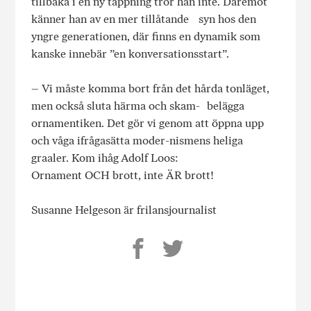
tillbaka i en ny tappning tror han inte. Däremot
känner han av en mer tillåtande syn hos den
yngre generationen, där finns en dynamik som
kanske innebär ”en konversationsstart”.
– Vi måste komma bort från det hårda tonläget,
men också sluta härma och skam- belägga
ornamentiken. Det gör vi genom att öppna upp
och våga ifrågasätta moder-nismens heliga
graaler. Kom ihåg Adolf Loos:
Ornament OCH brott, inte ÄR brott!
Susanne Helgeson är frilansjournalist