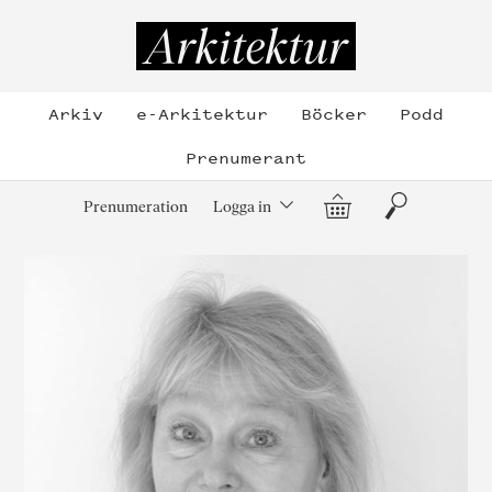
Hoppa
till
Arkitektur
innehållet
Arkiv
e-Arkitektur
Böcker
Podd
Prenumerant
Varukorg
Sök
Prenumeration
Logga in