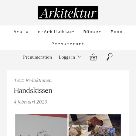
Hoppa
till
Arkitektur
innehållet
Arkiv
e-Arkitektur
Böcker
Podd
Prenumerant
Varukorg
Sök
Prenumeration
Logga in
Text: Redaktionen
Handskissen
4 februari 2020