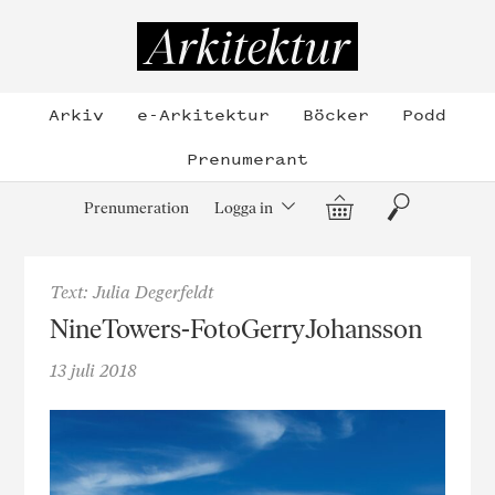
Hoppa
till
Arkitektur
innehållet
Arkiv
e-Arkitektur
Böcker
Podd
Prenumerant
Varukorg
Sök
Prenumeration
Logga in
Text: Julia Degerfeldt
NineTowers-FotoGerryJohansson
13 juli 2018