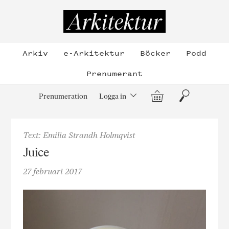
Hoppa
till
Arkitektur
innehållet
Arkiv
e-Arkitektur
Böcker
Podd
Prenumerant
Varukorg
Sök
Prenumeration
Logga in
Text: Emilia Strandh Holmqvist
Juice
27 februari 2017