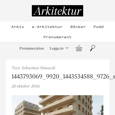
Hoppa
till
Arkitektur
innehållet
Arkiv
e-Arkitektur
Böcker
Podd
Prenumerant
Varukorg
Sök
Prenumeration
Logga in
Text: Sebastian Nowacki
1443793069_9920_1443534588_9726_s
28 oktober 2016