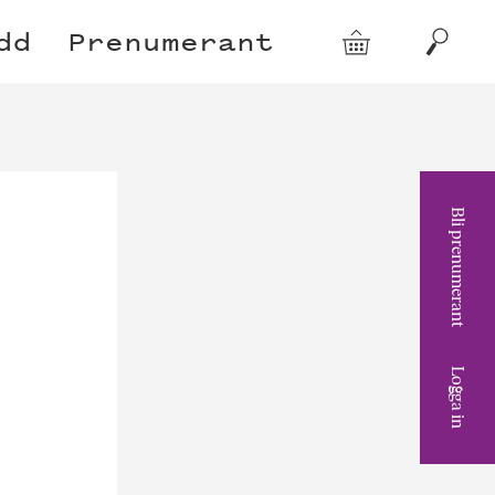
dd
Prenumerant
Varukorg
Sök
Bli prenumerant
Logga in