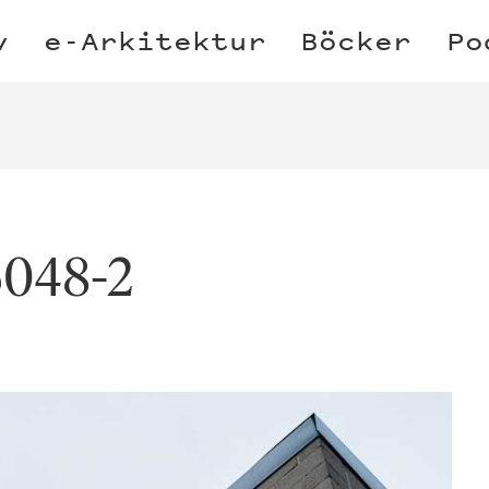
v
e-Arkitektur
Böcker
Po
6048-2