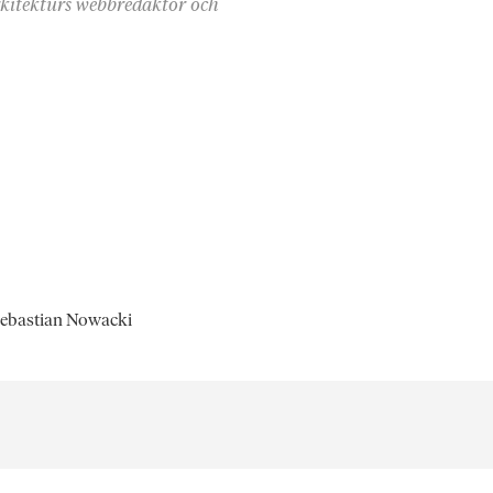
rkitekturs webbredaktör och
 Sebastian Nowacki