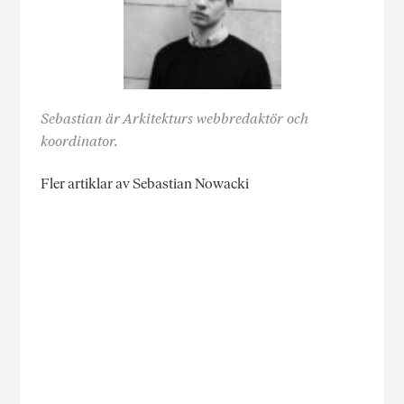
Sebastian är Arkitekturs webbredaktör och
koordinator.
Fler artiklar av Sebastian Nowacki