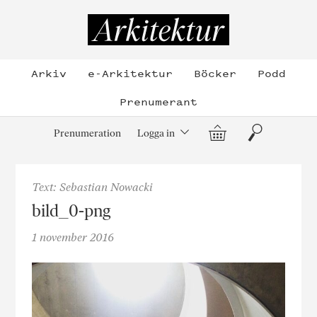
Hoppa
till
Arkitektur
innehållet
Arkiv
e-Arkitektur
Böcker
Podd
Prenumerant
Varukorg
Sök
Prenumeration
Logga in
Text: Sebastian Nowacki
bild_0-png
1 november 2016