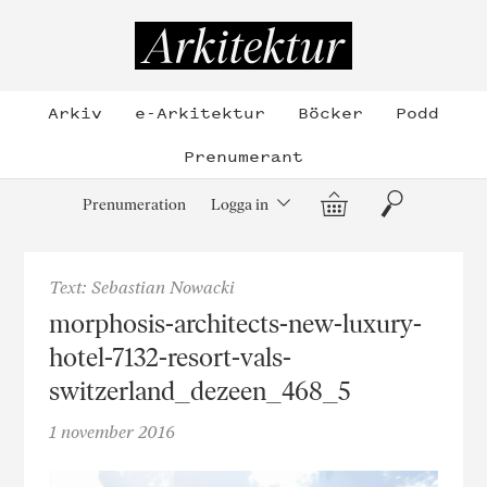
Hoppa
till
Arkitektur
innehållet
Arkiv
e-Arkitektur
Böcker
Podd
Prenumerant
Varukorg
Sök
Prenumeration
Logga in
Text: Sebastian Nowacki
morphosis-architects-new-luxury-
hotel-7132-resort-vals-
switzerland_dezeen_468_5
1 november 2016