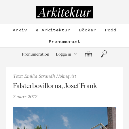
Hoppa
till
Arkitektur
innehållet
Arkiv
e-Arkitektur
Böcker
Podd
Prenumerant
Varukorg
Sök
Prenumeration
Logga in
Text: Emilia Strandh Holmqvist
Falsterbovillorna, Josef Frank
7 mars 2017