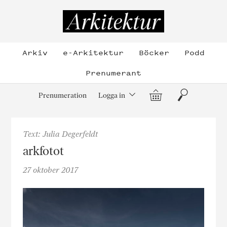
Hoppa
till
Arkitektur
innehållet
Arkiv
e-Arkitektur
Böcker
Podd
Prenumerant
Varukorg
Sök
Prenumeration
Logga in
Text: Julia Degerfeldt
arkfotot
27 oktober 2017