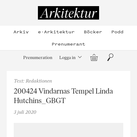
Hoppa
till
Arkitektur
innehållet
Arkiv
e-Arkitektur
Böcker
Podd
Prenumerant
Varukorg
Sök
Prenumeration
Logga in
Text: Redaktionen
200424 Vindarnas Tempel Linda
Hutchins_GBGT
3 juli 2020