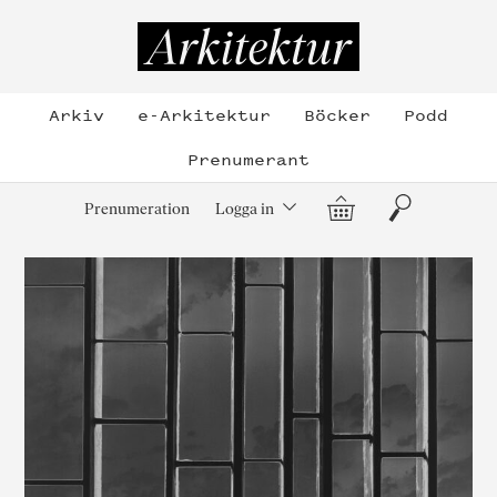
Hoppa
till
Arkitektur
innehållet
Arkiv
e-Arkitektur
Böcker
Podd
Prenumerant
Varukorg
Sök
Prenumeration
Logga in