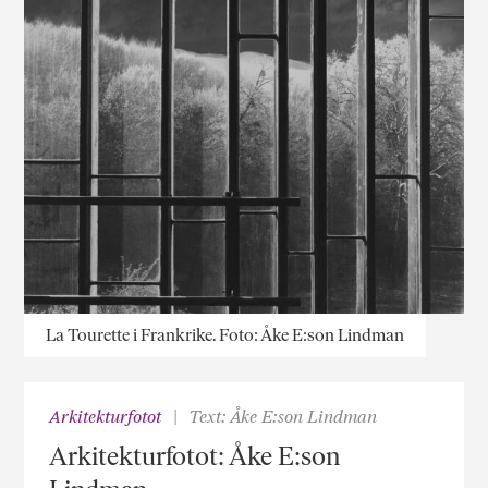
La Tourette i Frankrike. Foto: Åke E:son Lindman
Arkitekturfotot
Text: Åke E:son Lindman
Arkitekturfotot: Åke E:son