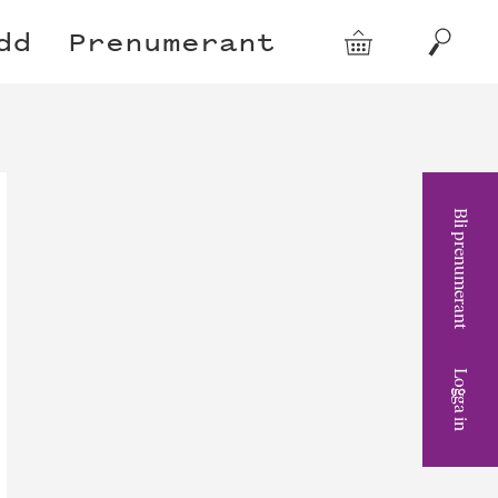
dd
Prenumerant
Varukorg
Sök
Bli prenumerant
Logga in