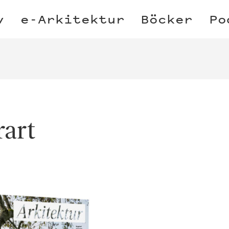
v
e-Arkitektur
Böcker
Po
rart