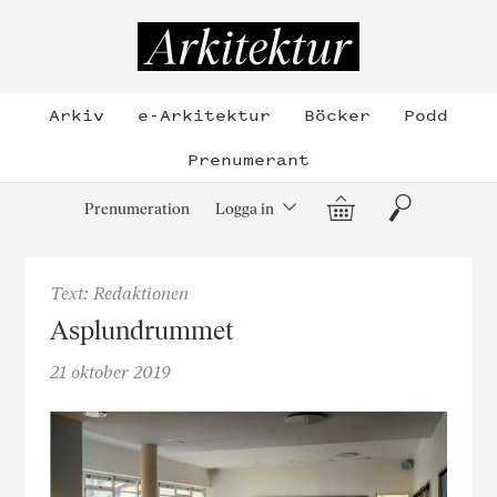
Hoppa
till
Arkitektur
innehållet
Arkiv
e-Arkitektur
Böcker
Podd
Prenumerant
Varukorg
Sök
Prenumeration
Logga in
Text: Redaktionen
Asplundrummet
21 oktober 2019