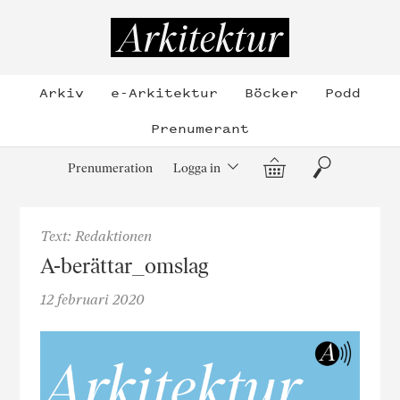
Hoppa
till
Arkitektur
innehållet
Arkiv
e-Arkitektur
Böcker
Podd
Prenumerant
Varukorg
Sök
Prenumeration
Logga in
Text: Redaktionen
A-berättar_omslag
12 februari 2020