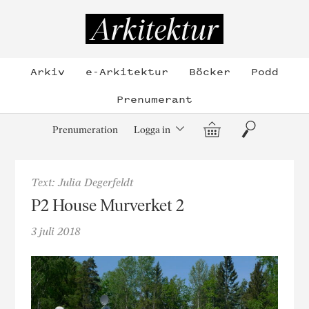
Hoppa
till
Arkitektur
innehållet
Arkiv
e-Arkitektur
Böcker
Podd
Prenumerant
Varukorg
Sök
Prenumeration
Logga in
Text: Julia Degerfeldt
P2 House Murverket 2
3 juli 2018