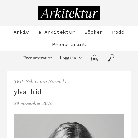
Hoppa
till
Arkitektur
innehållet
Arkiv
e-Arkitektur
Böcker
Podd
Prenumerant
Varukorg
Sök
Prenumeration
Logga in
Text: Sebastian Nowacki
ylva_frid
29 november 2016