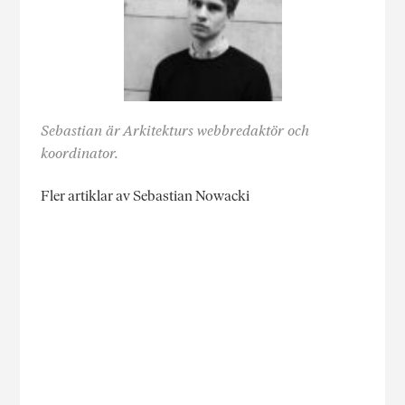
Sebastian är Arkitekturs webbredaktör och
koordinator.
Fler artiklar av Sebastian Nowacki