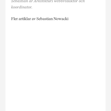
Sebastian är Arkitekturs webbredaktör och
koordinator.
Fler artiklar av Sebastian Nowacki