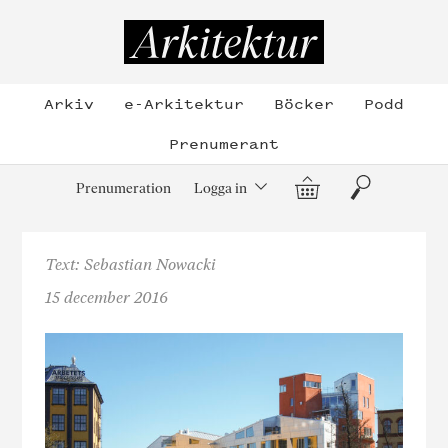
Hoppa
till
Arkitektur
innehållet
Arkiv
e-Arkitektur
Böcker
Podd
Prenumerant
Varukorg
Sök
Prenumeration
Logga in
Text: Sebastian Nowacki
15 december 2016