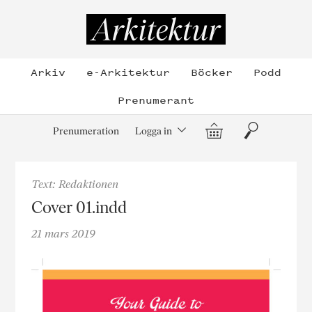
Hoppa
till
Arkitektur
innehållet
Arkiv
e-Arkitektur
Böcker
Podd
Prenumerant
Varukorg
Sök
Prenumeration
Logga in
Text: Redaktionen
Cover 01.indd
21 mars 2019