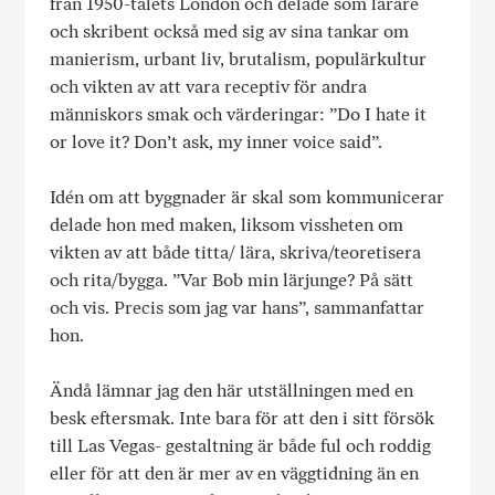
från 1950-talets London och delade som lärare
och skribent också med sig av sina tankar om
manierism, urbant liv, brutalism, populärkultur
och vikten av att vara receptiv för andra
människors smak och värderingar: ”Do I hate it
or love it? Don’t ask, my inner voice said”.
Idén om att byggnader är skal som kommunicerar
delade hon med maken, liksom vissheten om
vikten av att både titta/ lära, skriva/teoretisera
och rita/bygga. ”Var Bob min lärjunge? På sätt
och vis. Precis som jag var hans”, sammanfattar
hon.
Ändå lämnar jag den här utställningen med en
besk eftersmak. Inte bara för att den i sitt försök
till Las Vegas- gestaltning är både ful och roddig
eller för att den är mer av en väggtidning än en