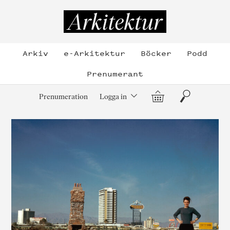
Hoppa
till
Arkitektur
innehållet
Arkiv
e-Arkitektur
Böcker
Podd
Prenumerant
Varukorg
Sök
Prenumeration
Logga in