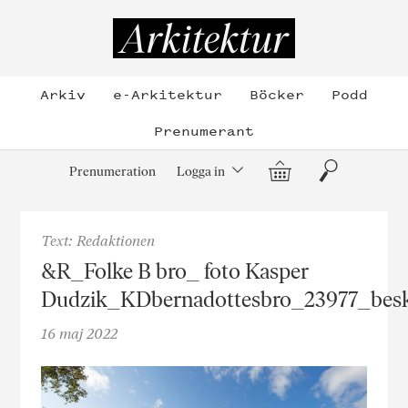
Hoppa
till
Arkitektur
innehållet
Arkiv
e-Arkitektur
Böcker
Podd
Prenumerant
Varukorg
Sök
Prenumeration
Logga in
Text: Redaktionen
&R_Folke B bro_ foto Kasper
Dudzik_KDbernadottesbro_23977_bes
16 maj 2022