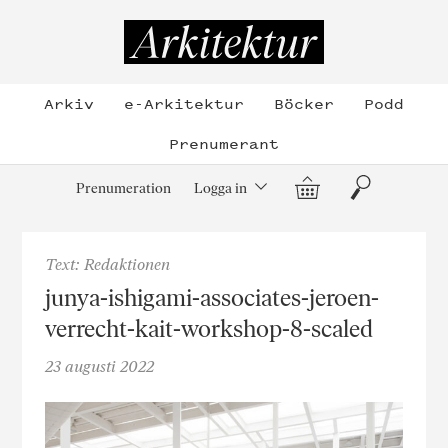
Hoppa
till
Arkitektur
innehållet
Arkiv
e-Arkitektur
Böcker
Podd
Prenumerant
Varukorg
Sök
Prenumeration
Logga in
Text: Redaktionen
junya-ishigami-associates-jeroen-
verrecht-kait-workshop-8-scaled
23 augusti 2022