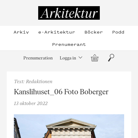
Hoppa
till
Arkitektur
innehållet
Arkiv
e-Arkitektur
Böcker
Podd
Prenumerant
Varukorg
Sök
Prenumeration
Logga in
Text: Redaktionen
Kanslihuset_06 Foto Boberger
13 oktober 2022