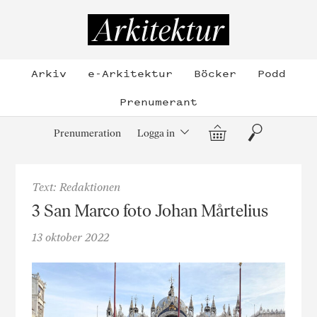
Hoppa
till
Arkitektur
innehållet
Arkiv
e-Arkitektur
Böcker
Podd
Prenumerant
Varukorg
Sök
Prenumeration
Logga in
Text: Redaktionen
3 San Marco foto Johan Mårtelius
13 oktober 2022