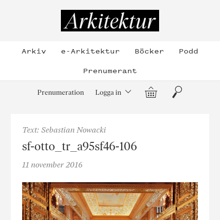
Hoppa
till
Arkitektur
innehållet
Arkiv
e-Arkitektur
Böcker
Podd
Prenumerant
Varukorg
Sök
Prenumeration
Logga in
Text: Sebastian Nowacki
sf-otto_tr_a95sf46-106
11 november 2016