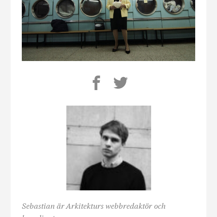
Sebastian är Arkitekturs webbredaktör och