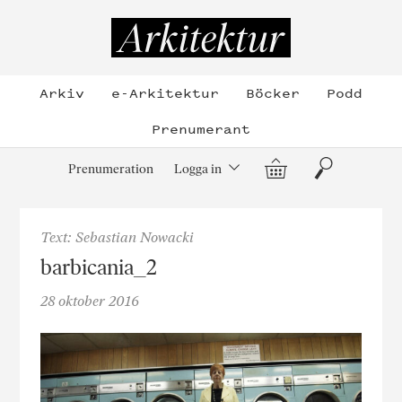
Hoppa
till
Arkitektur
innehållet
Arkiv
e-Arkitektur
Böcker
Podd
Prenumerant
Varukorg
Sök
Prenumeration
Logga in
Text: Sebastian Nowacki
barbicania_2
28 oktober 2016