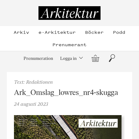
Hoppa
till
Arkitektur
innehållet
Arkiv
e-Arkitektur
Böcker
Podd
Prenumerant
Varukorg
Sök
Prenumeration
Logga in
Text: Redaktionen
Ark_Omslag_lowres_nr4-skugga
24 augusti 2023