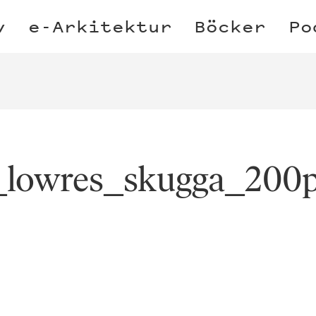
v
e-Arkitektur
Böcker
Po
lowres_skugga_200