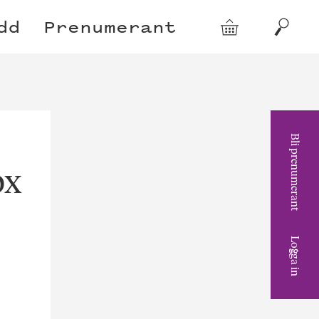
dd
Prenumerant
Varukorg
Sök
Bli prenumerant
px
Logga in