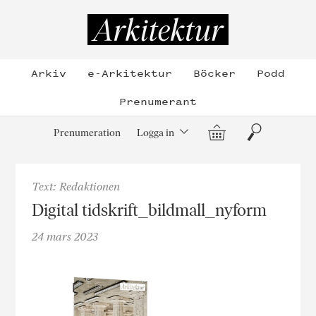
Hoppa
till
Arkitektur
innehållet
Arkiv
e-Arkitektur
Böcker
Podd
Prenumerant
Varukorg
Sök
Prenumeration
Logga in
Text: Redaktionen
Digital tidskrift_bildmall_nyform
24 mars 2023