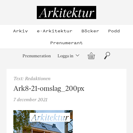
Hoppa
till
Arkitektur
innehållet
Arkiv
e-Arkitektur
Böcker
Podd
Prenumerant
Varukorg
Sök
Prenumeration
Logga in
Text: Redaktionen
Ark8-21-omslag_200px
7 december 2021