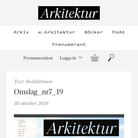
Hoppa
till
Arkitektur
innehållet
Arkiv
e-Arkitektur
Böcker
Podd
Prenumerant
Varukorg
Sök
Prenumeration
Logga in
Text: Redaktionen
Omslag_nr7_19
30 oktober 2019