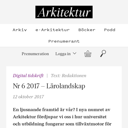
Hoppa
till
Arkitektur
innehållet
Arkiv
e-Arkitektur
Böcker
Podd
Prenumerant
Varukorg
Sök
Prenumeration
Logga in
Digital tidskrift
Text: Redaktionen
Nr 6 2017 – Lärolandskap
12 oktober 2017
En ljusnande framtid är vår? I nya numret av
Arkitektur fördjupar vi oss i hur universitet
och utbildning fungerar som tillväxtmotor för