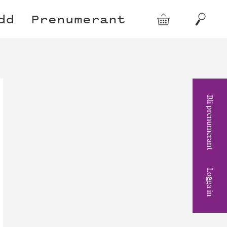
dd
Prenumerant
Varukorg
Sök
Bli prenumerant
Logga in