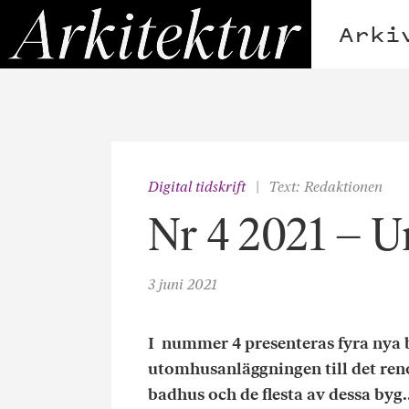
Hoppa
Arkitektur
till
Arki
innehållet
Digital tidskrift
Text: Redaktionen
Nr 4 2021 – U
3 juni 2021
I nummer 4 presenteras fyra nya bad
utomhusanläggningen till det reno
badhus och de flesta av dessa byg..