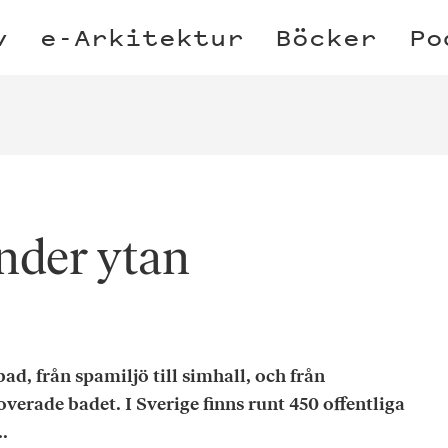
v
e-Arkitektur
Böcker
Po
nder ytan
, från spamiljö till simhall, och från
verade badet. I Sverige finns runt 450 offentliga
.