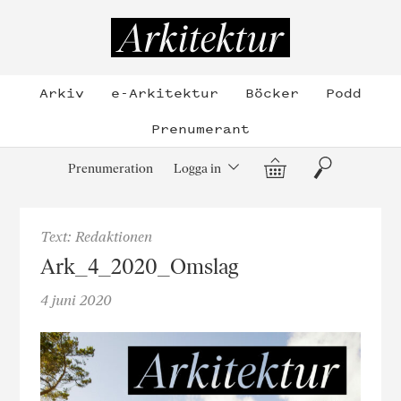
Hoppa
till
Arkitektur
innehållet
Arkiv
e-Arkitektur
Böcker
Podd
Prenumerant
Varukorg
Sök
Prenumeration
Logga in
Text: Redaktionen
Ark_4_2020_Omslag
4 juni 2020