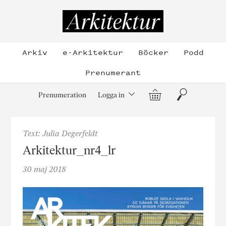
Hoppa
till
Arkitektur
innehållet
Arkiv
e-Arkitektur
Böcker
Podd
Prenumerant
Varukorg
Sök
Prenumeration
Logga in
Text: Julia Degerfeldt
Arkitektur_nr4_lr
30 maj 2018